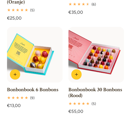
(Oranje)
6
(6)
totaal
5
(5)
Normale
€35,00
beoordelingen
totaal
Normale
€25,00
prijs
beoordelingen
prijs
Bonbonbook 6 Bonbons
Bonbonbook 30 Bonbons
(Rood)
9
(9)
totaal
5
(5)
Normale
€13,00
beoordelingen
totaal
prijs
Normale
€55,00
beoordelingen
prijs