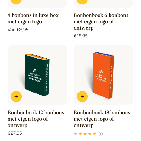
4 bonbons in luxe box
Bonbonbook 6 bonbons
met eigen logo
met eigen logo of
ontwerp
Normale
Van €9,95
prijs
Normale
€15,95
prijs
Bonbonbook 12 bonbons
Bonbonbook 18 bonbons
met eigen logo of
met eigen logo of
ontwerp
ontwerp
Normale
€27,95
1
(1)
prijs
totaal