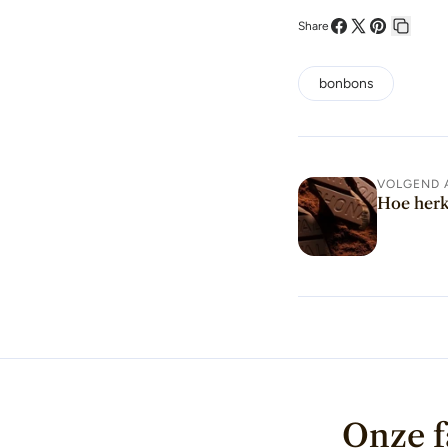
Share
Deel
Deel
Pin
Kopiee
op
op
op
link
bonbons
Facebook
X
Pinterest
VOLGEND 
Hoe herk
Onze f