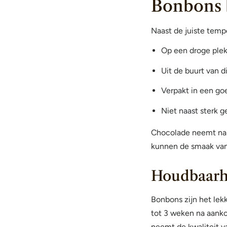
Bonbons 
Naast de juiste tempe
Op een droge ple
Uit de buurt van d
Verpakt in een go
Niet naast sterk 
Chocolade neemt nam
kunnen de smaak van
Houdbaarhe
Bonbons zijn het lek
tot 3 weken na aank
neemt de kwaliteit va