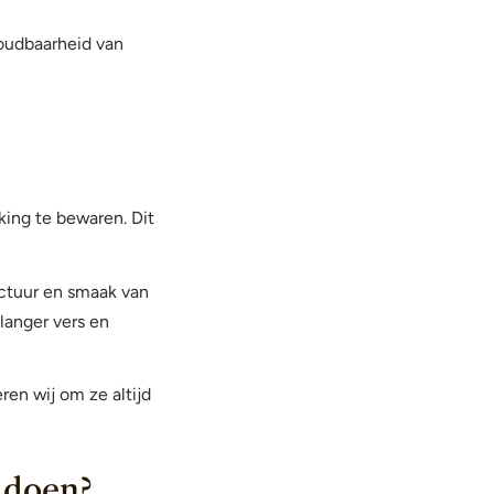
oudbaarheid van
king te bewaren. Dit
uctuur en smaak van
langer vers en
en wij om ze altijd
 doen?