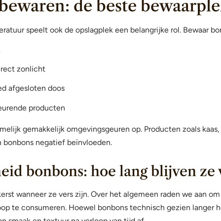
bewaren: de beste bewaarple
ratuur speelt ook de opslagplek een belangrijke rol. Bewaar bon
k
irect zonlicht
ed afgesloten doos
geurende producten
elijk gemakkelijk omgevingsgeuren op. Producten zoals kaas, 
 bonbons negatief beïnvloeden.
id bonbons: hoe lang blijven ze 
kerst wanneer ze vers zijn. Over het algemeen raden we aan o
oop te consumeren. Hoewel bonbons technisch gezien langer h
n smaak en textuur na verloop van tijd af.