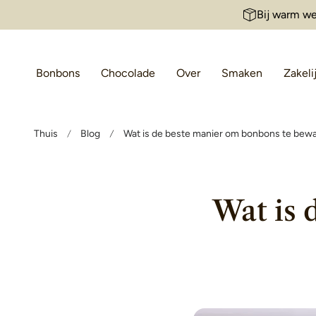
Bij warm we
aar de inhoud
Bonbons
Chocolade
Over
Smaken
Zakeli
Thuis
Blog
Wat is de beste manier om bonbons te bew
Wat is 