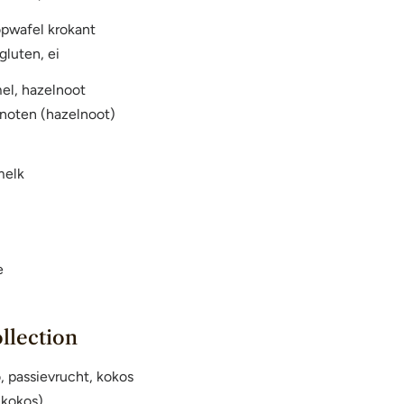
opwafel krokant
gluten, ei
mel, hazelnoot
 noten (hazelnoot)
melk
e
llection
 passievrucht, kokos
(kokos)