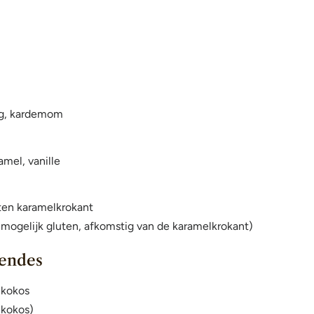
ng, kardemom
mel, vanille
uten karamelkrokant
(mogelijk gluten, afkomstig van de karamelkrokant)
gendes
 kokos
(kokos)