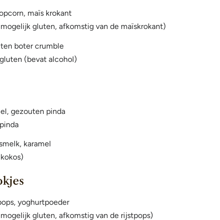
opcorn, maïs krokant
(mogelijk gluten, afkomstig van de maïskrokant)
ten boter crumble
gluten (bevat alcohol)
el, gezouten pinda
 pinda
smelk, karamel
(kokos)
okjes
tpops, yoghurtpoeder
mogelijk gluten, afkomstig van de rijstpops)