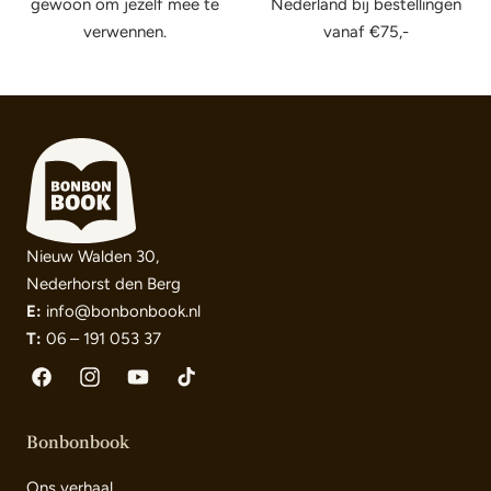
gewoon om jezelf mee te
Nederland bij bestellingen
verwennen.
vanaf €75,-
Nieuw Walden 30,
Nederhorst den Berg
E:
info@bonbonbook.nl
T:
06 – 191 053 37
Facebook
Instagram
YouTube
TikTok
Bonbonbook
Ons verhaal