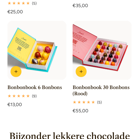
totaal
5
(5)
Normale
€35,00
beoordelingen
totaal
Normale
€25,00
prijs
beoordelingen
prijs
Bonbonbook 6 Bonbons
Bonbonbook 30 Bonbons
(Rood)
9
(9)
totaal
5
(5)
Normale
€13,00
beoordelingen
totaal
prijs
Normale
€55,00
beoordelingen
prijs
Bijzonder lekkere chocolade