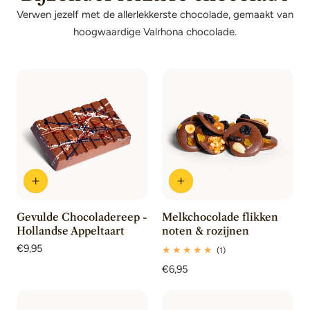
Verwen jezelf met de allerlekkerste chocolade, gemaakt van
hoogwaardige Valrhona chocolade.
Gevulde Chocoladereep -
Melkchocolade flikken
Hollandse Appeltaart
noten & rozijnen
Normale
€9,95
1
(1)
prijs
totaal
Normale
€6,95
beoordelingen
prijs