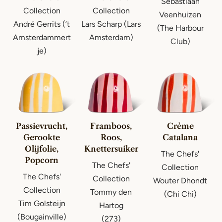
Sebastiaan
Collection
Collection
Veenhuizen
André Gerrits (’t
Lars Scharp (Lars
(The Harbour
Amsterdammert
Amsterdam)
Club)
je)
Passievrucht,
Framboos,
Crème
Gerookte
Roos,
Catalana
Olijfolie,
Knettersuiker
The Chefs'
Popcorn
The Chefs'
Collection
The Chefs'
Collection
Wouter Dhondt
Collection
Tommy den
(Chi Chi)
Tim Golsteijn
Hartog
(Bougainville)
(273)