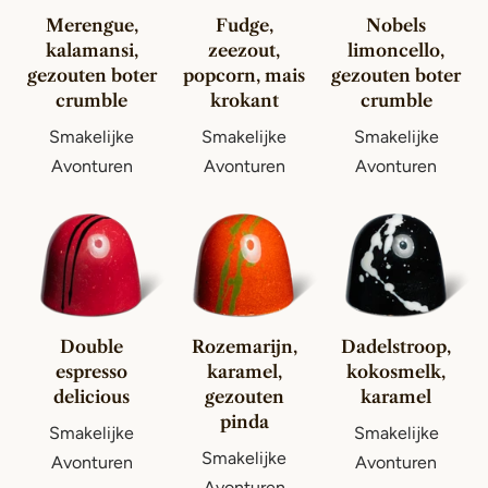
Merengue,
Fudge,
Nobels
kalamansi,
zeezout,
limoncello,
gezouten boter
popcorn, mais
gezouten boter
crumble
krokant
crumble
Smakelijke
Smakelijke
Smakelijke
Avonturen
Avonturen
Avonturen
Double
Rozemarijn,
Dadelstroop,
espresso
karamel,
kokosmelk,
delicious
gezouten
karamel
pinda
Smakelijke
Smakelijke
Smakelijke
Avonturen
Avonturen
Avonturen