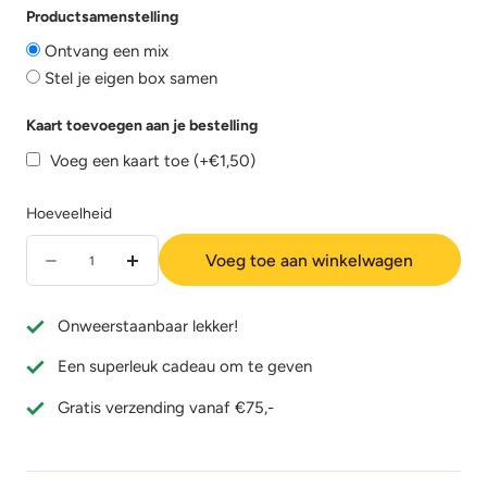
Productsamenstelling
Ontvang een mix
Stel je eigen box samen
Kaart toevoegen aan je bestelling
Voeg een kaart toe
(+€1,50)
Hoeveelheid
Hoeveelheid
Voeg toe aan winkelwagen
Aantal
Verhoog
verminderen
de
Onweerstaanbaar lekker!
voor
hoeveelheid
Een superleuk cadeau om te geven
Bonbonbook
voor
30
Bonbonbook
Gratis verzending vanaf €75,-
Bonbons
30
(Rood)
Bonbons