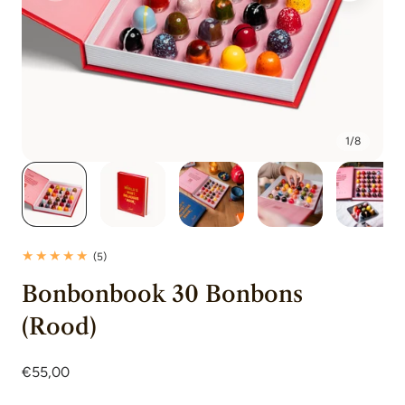
1
/
8
5
(5)
totaal
Bonbonbook 30 Bonbons
beoordelingen
(Rood)
Normale
€55,00
prijs