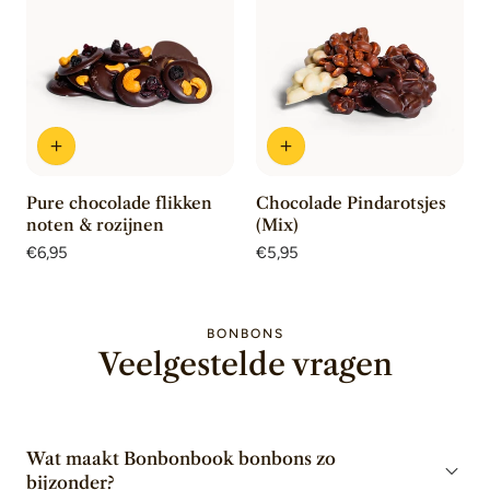
Pure chocolade flikken
Chocolade Pindarotsjes
noten & rozijnen
(Mix)
Normale
€6,95
Normale
€5,95
prijs
prijs
BONBONS
Veelgestelde vragen
Wat maakt Bonbonbook bonbons zo
bijzonder?