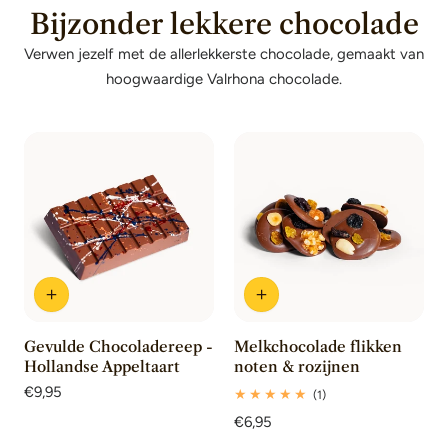
Bijzonder lekkere chocolade
Verwen jezelf met de allerlekkerste chocolade, gemaakt van
hoogwaardige Valrhona chocolade.
Gevulde Chocoladereep -
Melkchocolade flikken
Hollandse Appeltaart
noten & rozijnen
Normale
€9,95
1
(1)
prijs
totaal
Normale
€6,95
beoordelingen
prijs