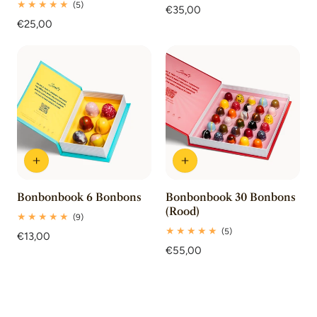
totaal
5
(5)
Normale
€35,00
beoordelingen
totaal
Normale
€25,00
prijs
beoordelingen
prijs
Bonbonbook 6 Bonbons
Bonbonbook 30 Bonbons
(Rood)
9
(9)
totaal
5
(5)
Normale
€13,00
beoordelingen
totaal
prijs
Normale
€55,00
beoordelingen
prijs