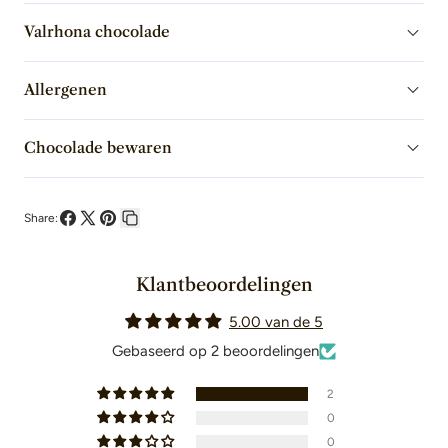
Flakes
Valrhona chocolade
Allergenen
Chocolade bewaren
Share:
Deel
Deel
Pin
Kopieer
op
op
op
link
Klantbeoordelingen
Facebook
X
Pinterest
5.00 van de 5
Gebaseerd op 2 beoordelingen
2
0
0