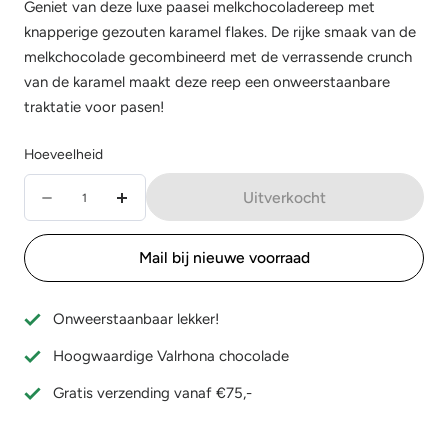
Geniet van deze luxe paasei melkchocoladereep met
knapperige gezouten karamel flakes. De rijke smaak van de
melkchocolade gecombineerd met de verrassende crunch
van de karamel maakt deze reep een onweerstaanbare
traktatie voor pasen!
Hoeveelheid
Hoeveelheid
Uitverkocht
Aantal
Verhoog
verminderen
de
Mail bij nieuwe voorraad
voor
hoeveelheid
Paasei
voor
Onweerstaanbaar lekker!
Chocoladereep
Paasei
Hoogwaardige Valrhona chocolade
Gezouten
Chocoladereep
Karamel
Gezouten
Gratis verzending vanaf €75,-
Flakes
Karamel