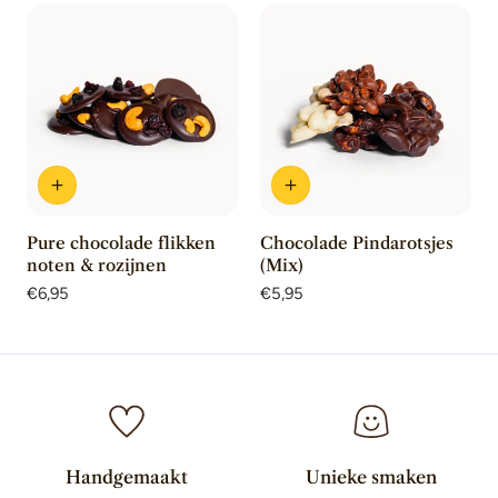
Pure chocolade flikken
Chocolade Pindarotsjes
noten & rozijnen
(Mix)
Normale
€6,95
Normale
€5,95
prijs
prijs
Handgemaakt
Unieke smaken