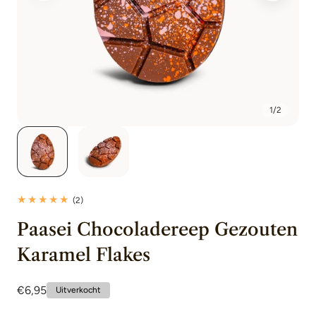
1
/
2
2
(2)
totaal
Paasei Chocoladereep Gezouten
beoordelingen
Karamel Flakes
Normale
€6,95
Uitverkocht
prijs