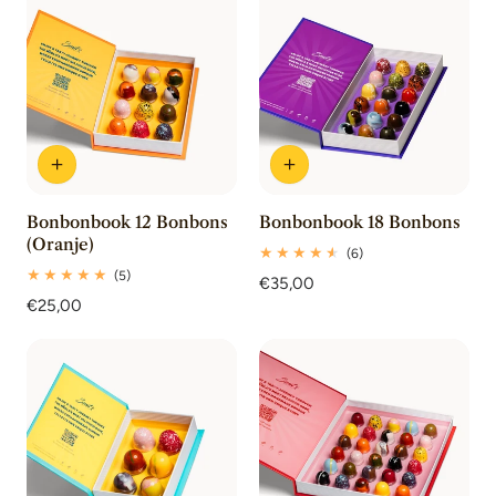
Bonbonbook 12 Bonbons
Bonbonbook 18 Bonbons
(Oranje)
6
(6)
totaal
5
(5)
Normale
€35,00
beoordelingen
totaal
Normale
€25,00
prijs
beoordelingen
prijs