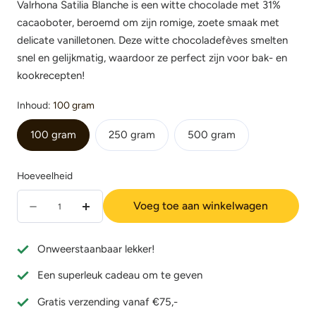
Valrhona Satilia Blanche is een witte chocolade met 31%
cacaoboter, beroemd om zijn romige, zoete smaak met
delicate vanilletonen.
Deze witte chocoladefèves smelten
snel en gelijkmatig, waardoor ze perfect zijn voor bak- en
kookrecepten!
Inhoud:
100 gram
100 gram
250 gram
500 gram
Hoeveelheid
Hoeveelheid
Voeg toe aan winkelwagen
Aantal
Verhoog
verminderen
de
Onweerstaanbaar lekker!
voor
hoeveelheid
Een superleuk cadeau om te geven
Valrhona
voor
Satilia
Valrhona
Gratis verzending vanaf €75,-