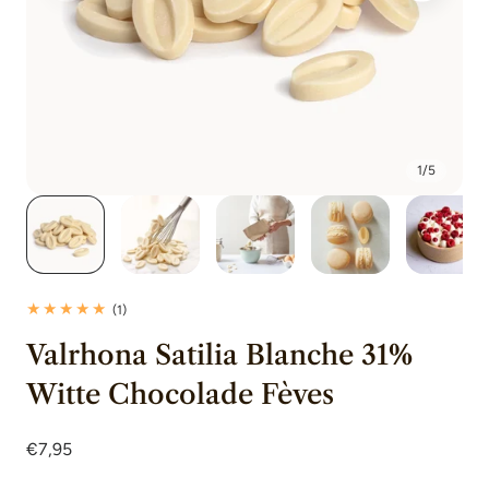
1
/
5
1
(1)
totaal
Valrhona Satilia Blanche 31%
beoordelingen
Witte Chocolade Fèves
Normale
€7,95
prijs