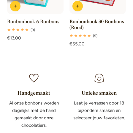
Bonbonbook 6 Bonbons
Bonbonbook 30 Bonbons
(Rood)
9
(9)
totaal
5
(5)
Normale
€13,00
beoordelingen
totaal
prijs
Normale
€55,00
beoordelingen
prijs
Handgemaakt
Unieke smaken
Al onze bonbons worden
Laat je verrassen door 18
dagelijks met de hand
bijzondere smaken en
gemaakt door onze
selecteer jouw favorieten.
chocolatiers.