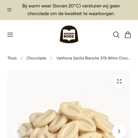
Bij warm weer (boven 20°C) versturen wij geen
aar de inhoud
chocolade om de kwaliteit te waarborgen.
Winkelwag
Thuis
Chocolade
Valrhona Satilia Blanche 31% Witte Chocolade Fèves