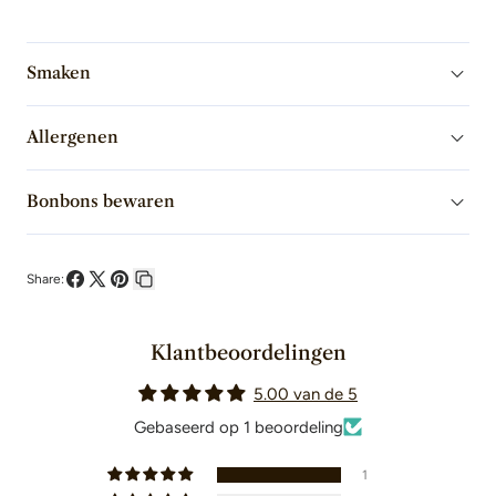
Blanche
Satilia
31%
Blanche
Witte
31%
Smaken
Chocolade
Witte
Allergenen
Fèves
Chocolade
Fèves
Bonbons bewaren
Share:
Deel
Deel
Pin
Kopieer
op
op
op
link
Klantbeoordelingen
Facebook
X
Pinterest
5.00 van de 5
Gebaseerd op 1 beoordeling
1