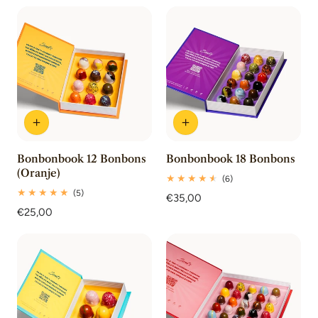
Bonbonbook 12 Bonbons
Bonbonbook 18 Bonbons
(Oranje)
6
(6)
totaal
5
(5)
Normale
€35,00
beoordelingen
totaal
Normale
€25,00
prijs
beoordelingen
prijs