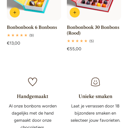
Bonbonbook 6 Bonbons
Bonbonbook 30 Bonbons
(Rood)
9
(9)
totaal
5
(5)
Normale
€13,00
beoordelingen
totaal
prijs
Normale
€55,00
beoordelingen
prijs
Handgemaakt
Unieke smaken
Al onze bonbons worden
Laat je verrassen door 18
dagelijks met de hand
bijzondere smaken en
gemaakt door onze
selecteer jouw favorieten.
chocolatiers.