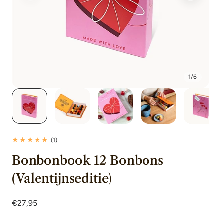
1
/
6
1
(1)
totaal
Bonbonbook 12 Bonbons
beoordelingen
(Valentijnseditie)
Normale
€27,95
prijs