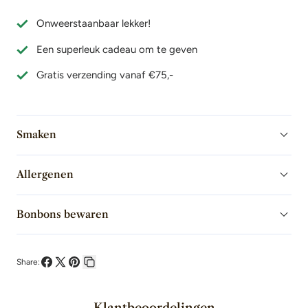
verminderen
de
Onweerstaanbaar lekker!
voor
hoeveelheid
Een superleuk cadeau om te geven
Bonbonbook
voor
12
Bonbonbook
Gratis verzending vanaf €75,-
Bonbons
12
(Valentijnseditie)
Bonbons
(Valentijnseditie)
Smaken
Allergenen
Bonbons bewaren
Share:
Deel
Deel
Pin
Kopieer
op
op
op
link