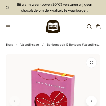
Bij warm weer (boven 20°C) versturen wij geen
aar de inhoud
chocolade om de kwaliteit te waarborgen.
Winkelwag
Thuis
Valentijnsdag
Bonbonbook 12 Bonbons (Valentijnseditie)