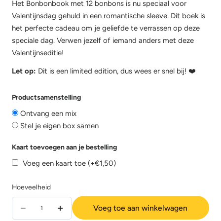
Het Bonbonbook met 12 bonbons is nu speciaal voor
Valentijnsdag gehuld in een romantische sleeve. Dit boek is
het perfecte cadeau om je geliefde te verrassen op deze
speciale dag. Verwen jezelf of iemand anders met deze
Valentijnseditie!
Let op:
Dit is een limited edition, dus wees er snel bij! ❤️
Productsamenstelling
Ontvang een mix
Stel je eigen box samen
Kaart toevoegen aan je bestelling
Voeg een kaart toe
(+€1,50)
Hoeveelheid
Hoeveelheid
Voeg toe aan winkelwagen
Aantal
Verhoog