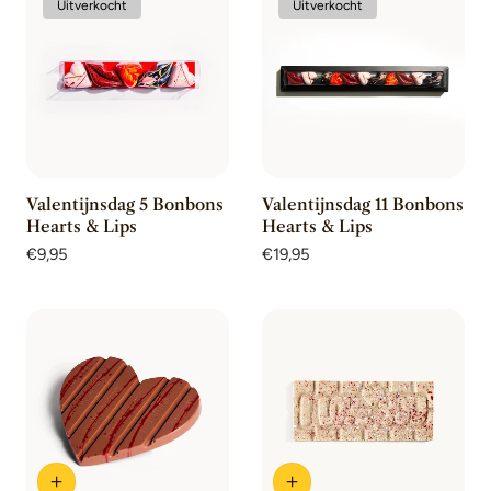
Uitverkocht
Uitverkocht
Valentijnsdag 5 Bonbons
Valentijnsdag 11 Bonbons
Hearts & Lips
Hearts & Lips
Normale
€9,95
Normale
€19,95
prijs
prijs