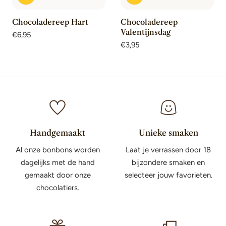
Chocoladereep Hart
Chocoladereep
Valentijnsdag
Normale
€6,95
prijs
Normale
€3,95
prijs
Handgemaakt
Unieke smaken
Al onze bonbons worden
Laat je verrassen door 18
dagelijks met de hand
bijzondere smaken en
gemaakt door onze
selecteer jouw favorieten.
chocolatiers.