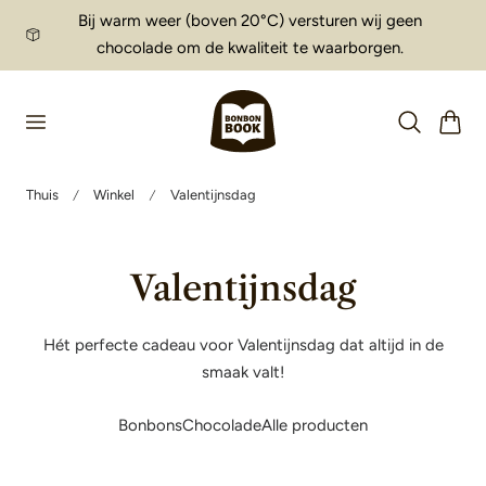
Bij warm weer (boven 20°C) versturen wij geen
aar de inhoud
chocolade om de kwaliteit te waarborgen.
Winkelwag
Thuis
Winkel
Valentijnsdag
V
Valentijnsdag
e
Hét perfecte cadeau voor Valentijnsdag dat altijd in de
r
smaak valt!
z
Bonbons
Chocolade
Alle producten
a