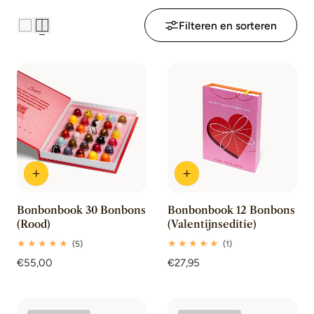
m
Filteren en sorteren
e
l
i
n
g
:
Bonbonbook 30 Bonbons
Bonbonbook 12 Bonbons
(Rood)
(Valentijnseditie)
5
1
(5)
(1)
totaal
totaal
Normale
€55,00
Normale
€27,95
beoordelingen
beoordelingen
prijs
prijs