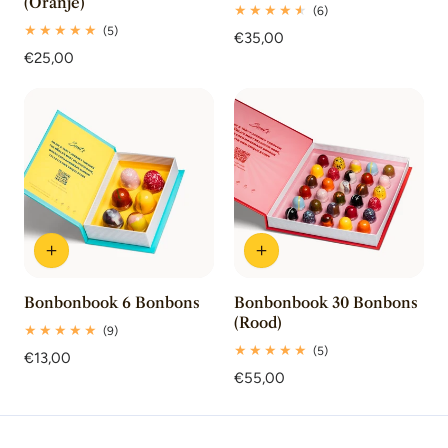
(Oranje)
6
(6)
totaal
5
(5)
Normale
€35,00
beoordelingen
totaal
Normale
€25,00
prijs
beoordelingen
prijs
Bonbonbook 6 Bonbons
Bonbonbook 30 Bonbons
(Rood)
9
(9)
totaal
5
(5)
Normale
€13,00
beoordelingen
totaal
prijs
Normale
€55,00
beoordelingen
prijs