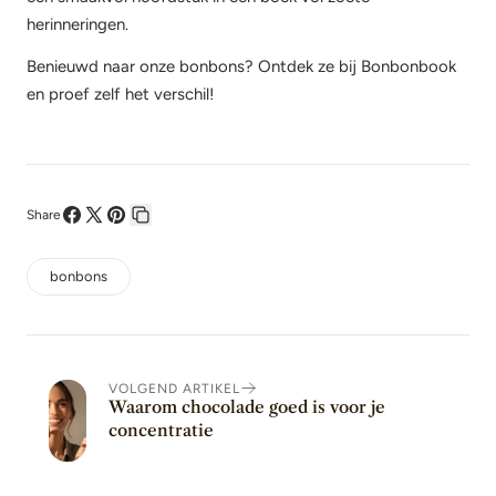
herinneringen.
Benieuwd naar onze bonbons? Ontdek ze bij Bonbonbook
en proef zelf het verschil!
Share
Deel
Deel
Pin
Kopieer
op
op
op
link
bonbons
Facebook
X
Pinterest
VOLGEND ARTIKEL
Waarom chocolade goed is voor je
concentratie